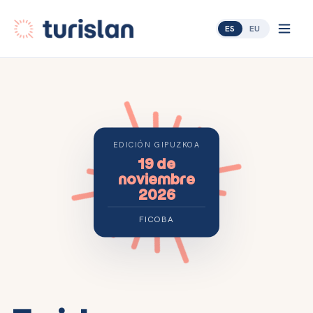
ES
EU
EDICIÓN GIPUZKOA
19 de
noviembre
2026
FICOBA