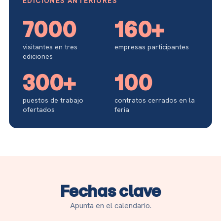
EDICIONES ANTERIORES
7000
160
+
visitantes en tres
empresas participantes
ediciones
300
+
100
puestos de trabajo
contratos cerrados en la
ofertados
feria
Fechas clave
Apunta en el calendario.